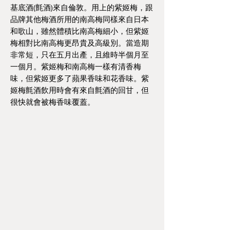
基底酒(氈酒)來自倫敦。用上的紫姬梅，跟
品牌其他梅酒所用的南高梅同樣來自日本
和歌山，雖然體積比南高梅細小，但紫姬
梅相對比南高梅更昂貴及高級別。當造期
非常短，只在五月出產，且維時半個月至
一個月。紫姬梅和南高梅一樣有清香梅
味，但紫姬更多了蘋果香味和花香味。紫
姬梅氈酒飲用時會有來自氈酒的回甘，但
很快就會被梅香味覆蓋。